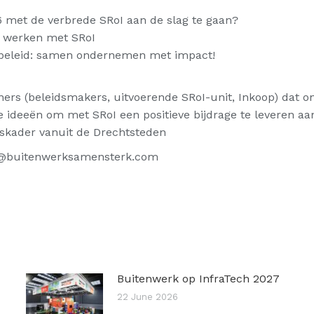
6 met de verbrede SRoI aan de slag te gaan?
r werken met SRoI
 beleid: samen ondernemen met impact!
ers (beleidsmakers, uitvoerende SRoI-unit, Inkoop) dat on
e ideeën om met SRoI een positieve bijdrage te leveren aa
dskader vanuit de Drechtsteden
tie@buitenwerksamensterk.com
Buitenwerk op InfraTech 2027
22 June 2026