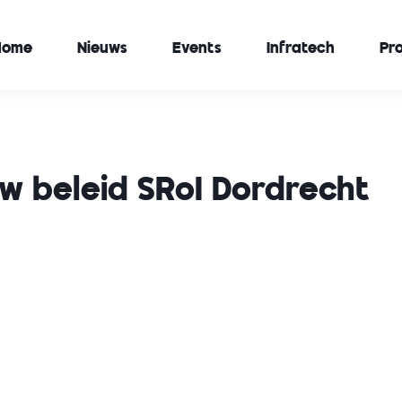
Home
Nieuws
Events
Infratech
Pr
uw beleid SRoI Dordrecht