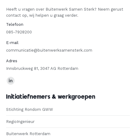
Heeft u vragen over Buitenwerk Samen Sterk? Neem gerust
contact op, wij helpen u graag verder.
Telefoon
085-7928200
E-mail
communicatie@buitenwerksamensterk.com
Adres
Innsbruckweg 81, 3047 AG Rotterdam
Find us on:
Linkedin
page
Initiatiefnemers & werkgroepen
opens
in
Stichting Rondom GWW
new
RegioIngenieur
window
Buitenwerk Rotterdam