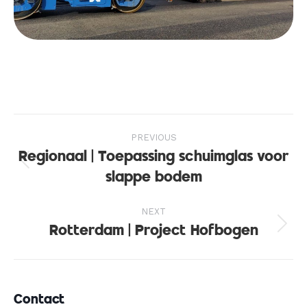
Project
PREVIOUS
navigation
Regionaal | Toepassing schuimglas voor
Previous
slappe bodem
project:
NEXT
Rotterdam | Project Hofbogen
Next
project:
Contact