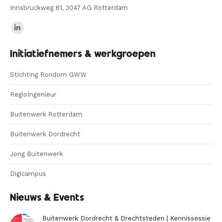
Innsbruckweg 81, 3047 AG Rotterdam
Find us on:
Linkedin
page
Initiatiefnemers & werkgroepen
opens
in
Stichting Rondom GWW
new
RegioIngenieur
window
Buitenwerk Rotterdam
Buitenwerk Dordrecht
Jong Buitenwerk
Digicampus
Nieuws & Events
Buitenwerk Dordrecht & Drechtsteden | Kennissessie