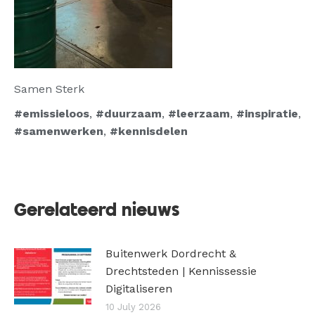
Samen Sterk
#emissieloos
,
#duurzaam
,
#leerzaam
,
#inspiratie
,
#samenwerken
,
#kennisdelen
Gerelateerd nieuws
Buitenwerk Dordrecht &
Drechtsteden | Kennissessie
Digitaliseren
10 July 2026