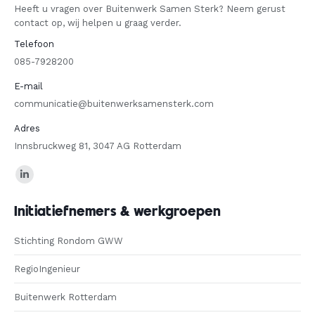
Heeft u vragen over Buitenwerk Samen Sterk? Neem gerust
contact op, wij helpen u graag verder.
Telefoon
085-7928200
E-mail
communicatie@buitenwerksamensterk.com
Adres
Innsbruckweg 81, 3047 AG Rotterdam
Find us on:
Linkedin
page
Initiatiefnemers & werkgroepen
opens
in
Stichting Rondom GWW
new
RegioIngenieur
window
Buitenwerk Rotterdam