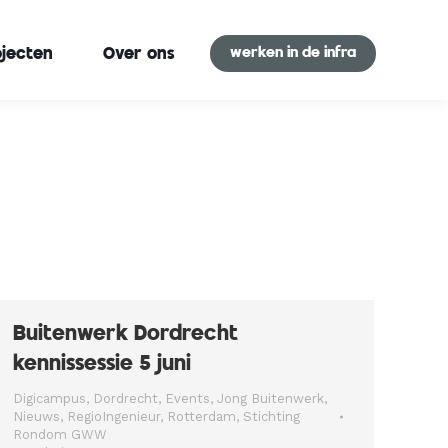
werken in de infra
ojecten
Over ons
Buitenwerk Dordrecht
kennissessie 5 juni
Digicampus
,
Dordrecht
,
Events
,
Jong Buitenwerk
,
Nieuws
,
RegioIngenieur
,
Rotterdam
,
Stichting
Rondom GWW