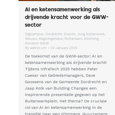
AI en ketensamenwerking als
drijvende kracht voor de GWW-
sector
Digicampus
,
Dordrecht
,
Events
,
Jong Buitenwerk
,
Nieuws
,
RegioIngenieur
,
Rotterdam
,
Stichting
Rondom GWW
By
admin-cm
30 January 2025
De toekomst van de GWW-sector: AI en
ketensamenwerking als drijvende kracht!
Tijdens InfraTech 2025 hebben Peter
Caesar van Gebiedsmanagers, Dave
Goossens van de Gemeente Dordrecht en
Jaap Kolk van Building Changes een
inspirerende presentatie gegeven op het
Buitenwerkplein. Het thema? De cruciale
rol van AI én ketensamenwerking in de
transitie naar een slimmere, duurzamere