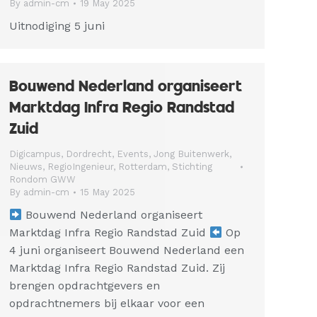
By
admin-cm
19 May 2025
Uitnodiging 5 juni
Bouwend Nederland organiseert
Marktdag Infra Regio Randstad
Zuid
Digicampus
,
Dordrecht
,
Events
,
Jong Buitenwerk
,
Nieuws
,
RegioIngenieur
,
Rotterdam
,
Stichting
Rondom GWW
By
admin-cm
15 May 2025
Bouwend Nederland organiseert
Marktdag Infra Regio Randstad Zuid
Op
4 juni organiseert Bouwend Nederland een
Marktdag Infra Regio Randstad Zuid. Zij
brengen opdrachtgevers en
opdrachtnemers bij elkaar voor een