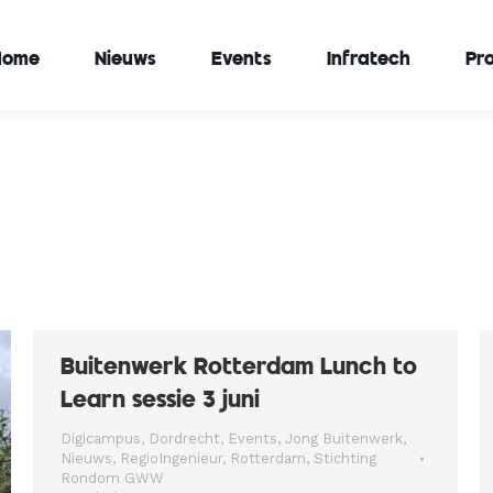
Home
Nieuws
Events
Infratech
Pr
Buitenwerk Rotterdam Lunch to
Learn sessie 3 juni
Digicampus
,
Dordrecht
,
Events
,
Jong Buitenwerk
,
Nieuws
,
RegioIngenieur
,
Rotterdam
,
Stichting
Rondom GWW