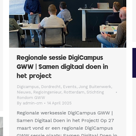
Regionale sessie DigiCampus
GWW | Samen digitaal doen in
het project
Digicampus
,
Dordrecht
,
Events
,
Jong Buitenwerk
,
Nieuws
,
RegioIngenieur
,
Rotterdam
,
Stichting
Rondom GWW
By
admin-cm
14 April 2025
Regionale werksessie DigiCampus GWW |
Samen Digitaal Doen in het Project! Op 27
maart vond er een regionale DigiCampus
GWW sessie plaats: Samen Digitaal Doen in