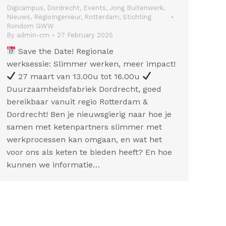
Digicampus
,
Dordrecht
,
Events
,
Jong Buitenwerk
,
Nieuws
,
RegioIngenieur
,
Rotterdam
,
Stichting
Rondom GWW
By
admin-cm
27 February 2025
Save the Date! Regionale
werksessie: Slimmer werken, meer impact!
27 maart van 13.00u tot 16.00u
Duurzaamheidsfabriek Dordrecht, goed
bereikbaar vanuit regio Rotterdam &
Dordrecht! Ben je nieuwsgierig naar hoe je
samen met ketenpartners slimmer met
werkprocessen kan omgaan, en wat het
voor ons als keten te bieden heeft? En hoe
kunnen we informatie…