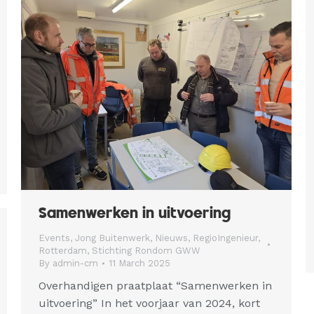
Samenwerken in uitvoering
Events
,
Jong Buitenwerk
,
Nieuws
,
RegioIngenieur
,
Rotterdam
,
Stichting Rondom GWW
By
admin-cm
11 March 2025
Overhandigen praatplaat “Samenwerken in
uitvoering” In het voorjaar van 2024, kort