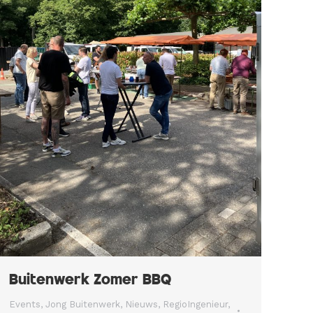
Buitenwerk Zomer BBQ
Events
,
Jong Buitenwerk
,
Nieuws
,
RegioIngenieur
,