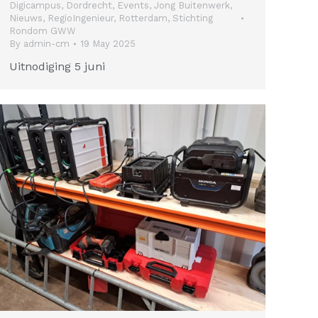
Digicampus
,
Dordrecht
,
Events
,
Jong Buitenwerk
,
Nieuws
,
RegioIngenieur
,
Rotterdam
,
Stichting
Rondom GWW
By
admin-cm
19 May 2025
Uitnodiging 5 juni