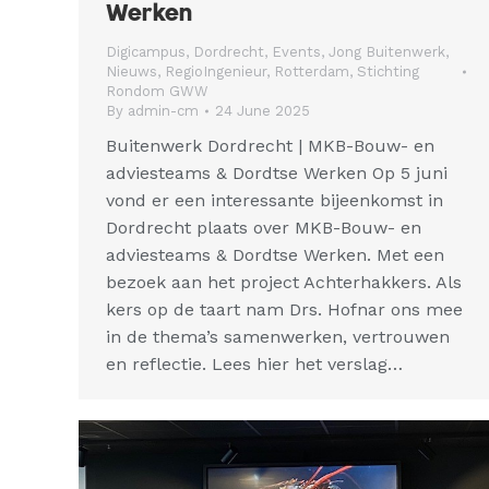
Werken
Digicampus
,
Dordrecht
,
Events
,
Jong Buitenwerk
,
Nieuws
,
RegioIngenieur
,
Rotterdam
,
Stichting
Rondom GWW
By
admin-cm
24 June 2025
Buitenwerk Dordrecht | MKB-Bouw- en
adviesteams & Dordtse Werken Op 5 juni
vond er een interessante bijeenkomst in
Dordrecht plaats over MKB-Bouw- en
adviesteams & Dordtse Werken. Met een
bezoek aan het project Achterhakkers. Als
kers op de taart nam Drs. Hofnar ons mee
in de thema’s samenwerken, vertrouwen
en reflectie. Lees hier het verslag…