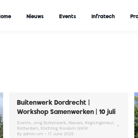
Home
Nieuws
Events
Infratech
Pr
Buitenwerk Dordrecht |
Workshop Samenwerken | 10 juli
Events
,
Jong Buitenwerk
,
Nieuws
,
RegioIngenieur
,
Rotterdam
,
Stichting Rondom GWW
By
admin-cm
17 June 2025