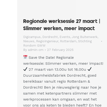
Regionale werksessie 27 maart |
Slimmer werken, meer impact
Digicampus
,
Dordrecht
,
Events
,
Jong Buitenwerk
,
Nieuws
,
RegioIngenieur
,
Rotterdam
,
Stichting
Rondom GWW
By
admin-cm
27 February 2025
Save the Date! Regionale
werksessie: Slimmer werken, meer impact!
27 maart van 13.00u tot 16.00u
Duurzaamheidsfabriek Dordrecht, goed
bereikbaar vanuit regio Rotterdam &
Dordrecht! Ben je nieuwsgierig naar hoe je
samen met ketenpartners slimmer met
werkprocessen kan omgaan, en wat het
voor ons als keten te bieden heeft? En hoe