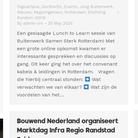
Digicampus
,
Dordrecht
,
Events
,
Jong Buitenwerk
,
Nieuws
,
RegioIngenieur
,
Rotterdam
,
Stichting
Rondom GWW
By
admin-cm
20 May 2025
Een geslaagde Lunch to Learn sessie van
Buitenwerk Samen Sterk Rotterdam! Met
een grote online opkomst kwamen er
interessante gesprekken en discussies op
gang. Dit keer ging het over het convenant
kabels & leidingen in Rotterdam. Vragen
die hierbij centraal stonden:
Wat
verwachten we van elkaar?
Wat zijn de
voordelen van het…
Bouwend Nederland organiseert
Marktdag Infra Regio Randstad