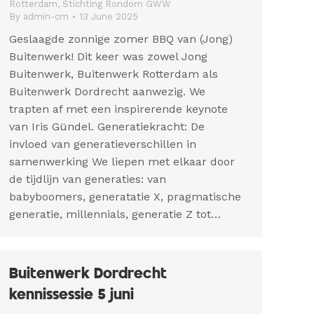
Rotterdam
,
Stichting Rondom GWW
By
admin-cm
13 June 2025
Geslaagde zonnige zomer BBQ van (Jong)
Buitenwerk! Dit keer was zowel Jong
Buitenwerk, Buitenwerk Rotterdam als
Buitenwerk Dordrecht aanwezig. We
trapten af met een inspirerende keynote
van Iris Gündel. Generatiekracht: De
invloed van generatieverschillen in
samenwerking We liepen met elkaar door
de tijdlijn van generaties: van
babyboomers, generatatie X, pragmatische
generatie, millennials, generatie Z tot…
Buitenwerk Dordrecht
kennissessie 5 juni