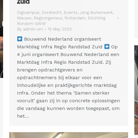
Zuid
Digicampus
,
Dordrecht
,
Events
,
Jong Buitenwerk
,
Nieuws
,
RegioIngenieur
,
Rotterdam
,
Stichting
Rondom GWW
By
admin-cm
15 May 2025
Bouwend Nederland organiseert
Marktdag Infra Regio Randstad Zuid
Op
4 juni organiseert Bouwend Nederland een
Marktdag Infra Regio Randstad Zuid. Zij
brengen opdrachtgevers en
opdrachtnemers bij elkaar voor een
inhoudelijke en praktijkgerichte marktdag
Infra. Onder het thema ‘Samen sterker
vooruit’ gaan zij in op concrete oplossingen
die vandaag kunnen worden toegepast, om
het…