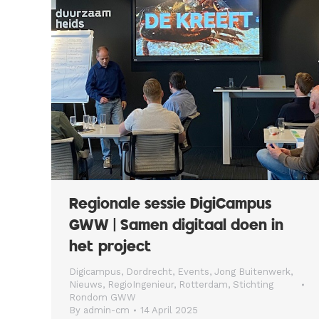
Regionale sessie DigiCampus
GWW | Samen digitaal doen in
het project
Digicampus
,
Dordrecht
,
Events
,
Jong Buitenwerk
,
Nieuws
,
RegioIngenieur
,
Rotterdam
,
Stichting
Rondom GWW
By
admin-cm
14 April 2025