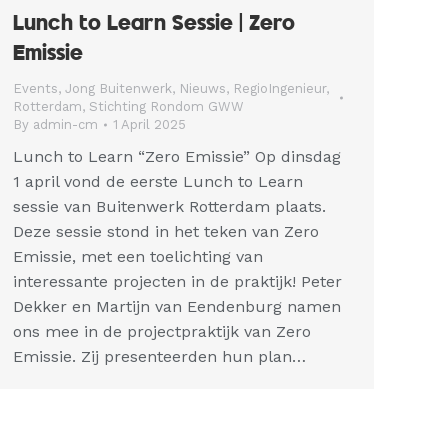
Lunch to Learn Sessie | Zero
Emissie
Events
,
Jong Buitenwerk
,
Nieuws
,
RegioIngenieur
,
Rotterdam
,
Stichting Rondom GWW
By
admin-cm
1 April 2025
Lunch to Learn “Zero Emissie” Op dinsdag
1 april vond de eerste Lunch to Learn
sessie van Buitenwerk Rotterdam plaats.
Deze sessie stond in het teken van Zero
Emissie, met een toelichting van
interessante projecten in de praktijk! Peter
Dekker en Martijn van Eendenburg namen
ons mee in de projectpraktijk van Zero
Emissie. Zij presenteerden hun plan…